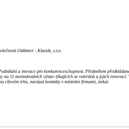
ečnosti Oldtimer - Klassik, s.r.o.
Podnikání a inovace pro konkurenceschopnost.
Předmětem předkládanéh
rmy na 11 mezinárodních výstav týkajících se veteránů a jejich renovací.
a cílovém trhu, navázat kontakty s místními firmami, získat.