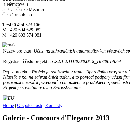
B.Němcové 31
517 71 České Meziříčí
Česká republika
T +420 494 323 106
M +420 604 629 982
M +420 603 574 981
Název projektu:
Účast na zahraničních automobilových výstavách spol
Registrační číslo projektu:
CZ.01.2.111/0.0/0.0/18_167/0014064
Popis projektu:
Projekt je realizován v rámci Operačního programu 
Klassik, s.r.o. na zahraničních trzích, a to pomocí podpory účasti fi
pozornost a rozšířit povědomí o činnostech a produktech společnosti n
Projekt je spolufinancován Evropskou unií.
Home
|
O společnosti
|
Kontakty
Galerie - Concours d'Elegance 2013