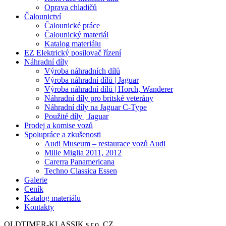
Oprava chladičů
Čalounictví
Čalounické práce
Čalounický materiál
Katalog materiálu
EZ Elektrický posilovač řízení
Náhradní díly
Výroba náhradních dílů
Výroba náhradní dílů | Jaguar
Výroba náhradní dílů | Horch, Wanderer
Náhradní díly pro britské veterány
Náhradní díly na Jaguar C-Type
Použité díly | Jaguar
Prodej a komise vozů
Spolupráce a zkušenosti
Audi Museum – restaurace vozů Audi
Mille Miglia 2011, 2012
Carerra Panamericana
Techno Classica Essen
Galerie
Ceník
Katalog materiálu
Kontakty
OLDTIMER-KLASSIK s.r.o. CZ