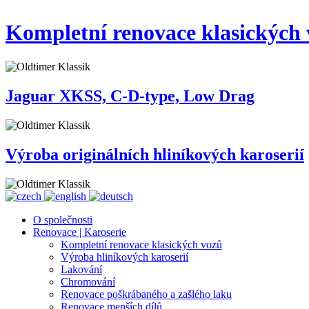
Kompletní renovace klasických
Jaguar XKSS, C-D-type, Low Drag
Výroba originálních hliníkových karoserií
O společnosti
Renovace | Karoserie
Kompletní renovace klasických vozů
Výroba hliníkových karoserií
Lakování
Chromování
Renovace poškrábaného a zašlého laku
Renovace menších dílů