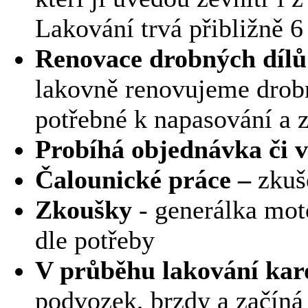
Lakování trvá přibližně 6 
Renovace drobných dílů
lakovně renovujeme drobn
potřebné k napasování a z
Probíhá objednávka či v
Čalounické práce –
zkuš
Zkoušky
- generálka mo
dle potřeby
V průběhu lakování kar
podvozek, brzdy a začíná