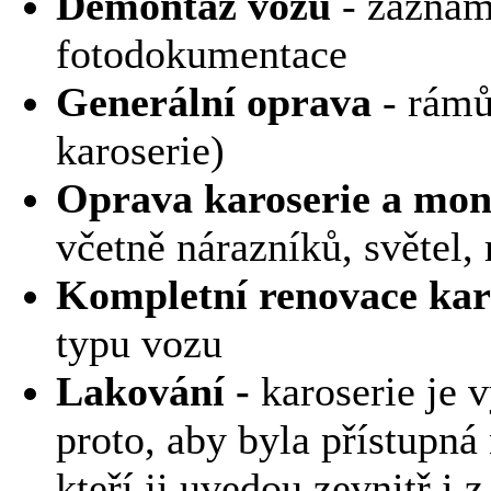
Demontáž vozu
- zaznam
fotodokumentace
Generální oprava
- rámů
karoserie)
Oprava karoserie
a mon
včetně nárazníků, světel
Kompletní renovace kar
typu vozu
Lakování -
karoserie je 
proto, aby byla přístupná
kteří ji uvedou zevnitř i 